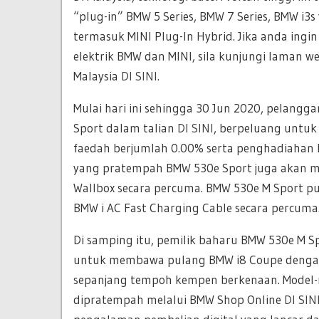
“plug-in” BMW 5 Series, BMW 7 Series, BMW i
termasuk MINI Plug-In Hybrid. Jika anda in
elektrik BMW dan MINI, sila kunjungi laman 
Malaysia
DI SINI
.
Mulai hari ini sehingga 30 Jun 2020, pelan
Sport dalam talian
DI SINI
, berpeluang untuk 
faedah berjumlah 0.00% serta penghadiahan
yang pratempah BMW 530e Sport juga akan me
Wallbox secara percuma. BMW 530e M Sport p
BMW i AC Fast Charging Cable secara percuma
Di samping itu, pemilik baharu BMW 530e M 
untuk membawa pulang BMW i8 Coupe dengan
sepanjang tempoh kempen berkenaan. Model-mo
dipratempah melalui BMW Shop Online
DI SIN