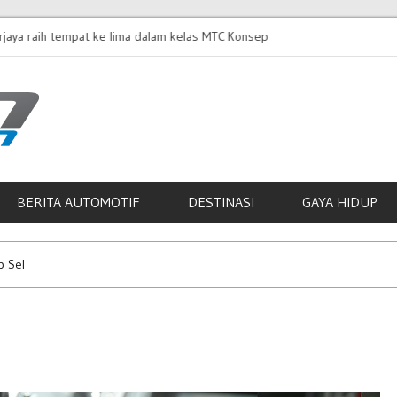
ima dalam kelas MTC
Konsep Honda Prelude Generasi ke-5 bakal buat
kemunculan pertama Asia di KLIMS
BERITA AUTOMOTIF
DESTINASI
GAYA HIDUP
p Sel