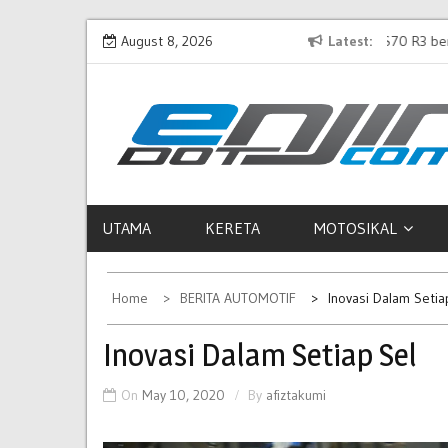
Skip
 2025, terima warna Midnight
August 8, 2026
Proton S70 R3 berjaya raih tempat ke l
Latest
to
n terhad
di S1K 2024
content
ENJINDOTCOM
Perjalanan Dunia Permotoran
UTAMA
KERETA
MOTOSIKAL
Home
BERITA AUTOMOTIF
Inovasi Dalam Setia
Inovasi Dalam Setiap Sel
On
May 10, 2020
By
afiztakumi