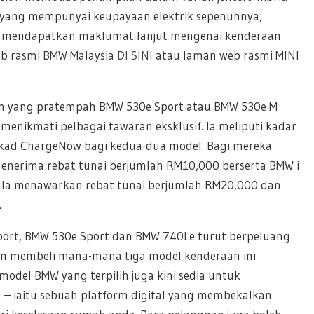
3s yang mempunyai keupayaan elektrik sepenuhnya,
gin mendapatkan maklumat lanjut mengenai kenderaan
web rasmi BMW Malaysia
DI SINI
atau laman web rasmi MINI
ggan yang pratempah BMW 530e Sport atau BMW 530e M
menikmati pelbagai tawaran eksklusif. Ia meliputi kadar
 kad ChargeNow bagi kedua-dua model. Bagi mereka
nerima rebat tunai berjumlah RM10,000 berserta BMW i
ula menawarkan rebat tunai berjumlah RM20,000 dan
.
Sport, BMW 530e Sport dan BMW 740Le turut berpeluang
 membeli mana-mana tiga model kenderaan ini
del BMW yang terpilih juga kini sedia untuk
I
– iaitu sebuah platform digital yang membekalkan