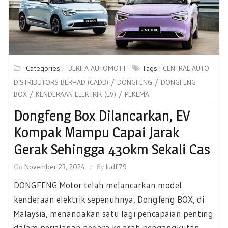
Categories :
BERITA AUTOMOTIF
Tags :
CENTRAL AUTO
DISTRIBUTORS BERHAD (CADB)
DONGFENG
DONGFENG
BOX
KENDERAAN ELEKTRIK (EV)
PEKEMA
Dongfeng Box Dilancarkan, EV
Kompak Mampu Capai Jarak
Gerak Sehingga 430km Sekali Cas
On
November 23, 2024
By
ludfi79
DONGFENG Motor telah melancarkan model
kenderaan elektrik sepenuhnya, Dongfeng BOX, di
Malaysia, menandakan satu lagi pencapaian penting
dalam perjalanan negara ke arah pengangkutan