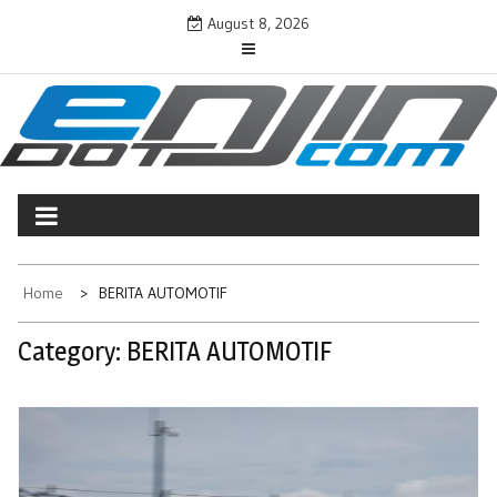
Skip
August 8, 2026
to
content
ENJINDOTCOM
Perjalanan Dunia Permotoran
Home
BERITA AUTOMOTIF
Category:
BERITA AUTOMOTIF