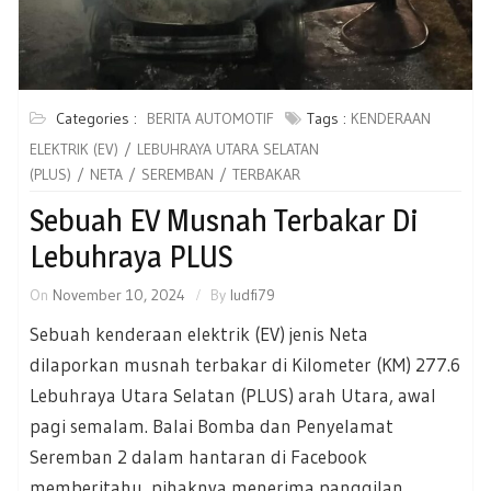
Categories :
BERITA AUTOMOTIF
Tags :
KENDERAAN
ELEKTRIK (EV)
LEBUHRAYA UTARA SELATAN
(PLUS)
NETA
SEREMBAN
TERBAKAR
Sebuah EV Musnah Terbakar Di
Lebuhraya PLUS
On
November 10, 2024
By
ludfi79
Sebuah kenderaan elektrik (EV) jenis Neta
dilaporkan musnah terbakar di Kilometer (KM) 277.6
Lebuhraya Utara Selatan (PLUS) arah Utara, awal
pagi semalam. Balai Bomba dan Penyelamat
Seremban 2 dalam hantaran di Facebook
memberitahu, pihaknya menerima panggilan