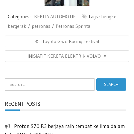
Categories :
BERITA AUTOMOTIF
Tags :
bengkel
bergerak
petronas
Petronas Sprinta
Post
navigation
Previous
Toyota Gazo Racing Festival
Post:
Next
INISIATIF KERETA ELEKTRIK VOLVO
Post:
Search
for:
RECENT POSTS
Proton S70 R3 berjaya raih tempat ke lima dalam