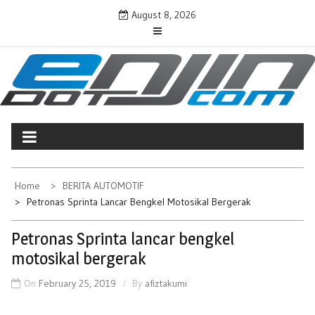
Skip
August 8, 2026
to
content
ENJINDOTCOM
Perjalanan Dunia Permotoran
Home
BERITA AUTOMOTIF
Petronas Sprinta Lancar Bengkel Motosikal Bergerak
Petronas Sprinta lancar bengkel
motosikal bergerak
On
February 25, 2019
By
afiztakumi