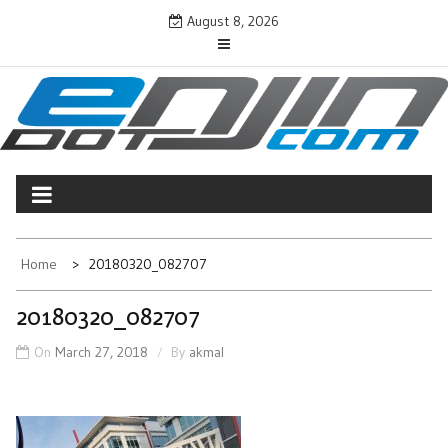
Skip
August 8, 2026
to
content
ENJINDOTCOM
Perjalanan Dunia Permotoran
Home
20180320_082707
20180320_082707
On
March 27, 2018
By
akmal