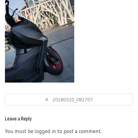
Post
navigation
Previous
20180320_082707
Post:
Leave a Reply
You must be
logged in
to post a comment.