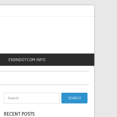
kan, EV kompak mampu capai jarak
Honda perkenal dua motosikal elekt
sekali cas
ENJINDOTCOM INFO
Search
for:
RECENT POSTS