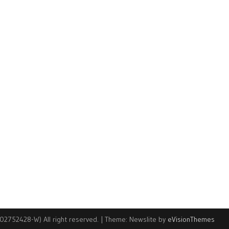
2752428-W) All right reserved.
|
Theme: Newslite by
eVisionThemes