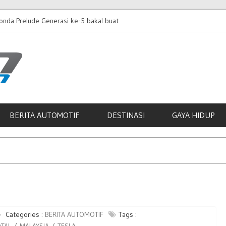
nda Prelude Generasi ke-5 bakal buat
Dongfeng Box dilancar
n pertama Asia di KLIMS
gerak sehingga 430km 
BERITA AUTOMOTIF
DESTINASI
GAYA HIDUP
Categories :
BERITA AUTOMOTIF
Tags :
ATAL
MALAYSIA
TESLA