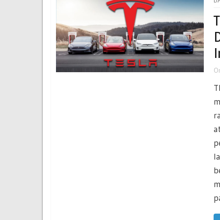
T
D
I
O
T
m
r
a
p
l
b
m
p