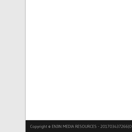
Copyright © ENJIN MEDIA RESOURCES - 201703437266(00