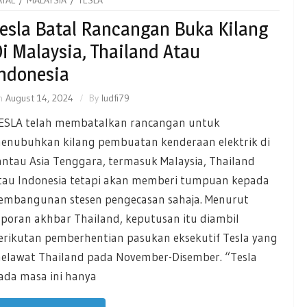
esla Batal Rancangan Buka Kilang
i Malaysia, Thailand Atau
ndonesia
n
August 14, 2024
By
ludfi79
ESLA telah membatalkan rancangan untuk
enubuhkan kilang pembuatan kenderaan elektrik di
antau Asia Tenggara, termasuk Malaysia, Thailand
tau Indonesia tetapi akan memberi tumpuan kepada
embangunan stesen pengecasan sahaja. Menurut
aporan akhbar Thailand, keputusan itu diambil
erikutan pemberhentian pasukan eksekutif Tesla yang
elawat Thailand pada November-Disember. “Tesla
ada masa ini hanya