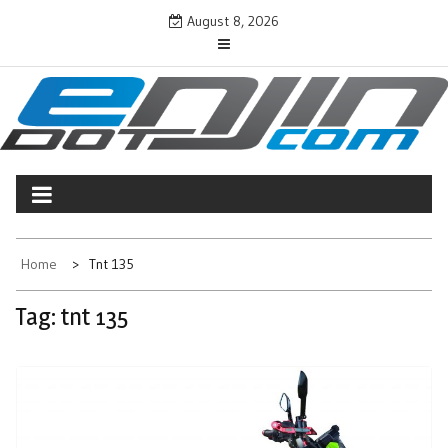
Skip
August 8, 2026
to
content
ENJINDOTCOM
Perjalanan Dunia Permotoran
Home
Tnt 135
Tag:
tnt 135