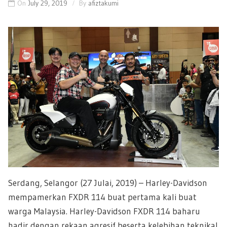
On
July 29, 2019
By
afiztakumi
Serdang, Selangor (27 Julai, 2019) – Harley-Davidson
mempamerkan FXDR 114 buat pertama kali buat
warga Malaysia. Harley-Davidson FXDR 114 baharu
hadir dengan rekaan agresif beserta kelebihan teknikal