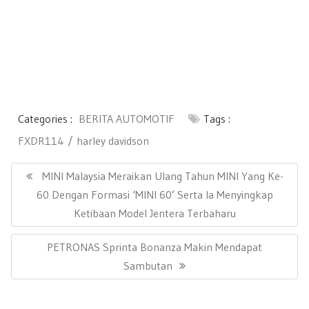
Categories :
BERITA AUTOMOTIF
Tags :
FXDR114
harley davidson
Post
navigation
Previous
MINI Malaysia Meraikan Ulang Tahun MINI Yang Ke-
Post:
60 Dengan Formasi ‘MINI 60’ Serta Ia Menyingkap
Ketibaan Model Jentera Terbaharu
Next
PETRONAS Sprinta Bonanza Makin Mendapat
Post:
Sambutan