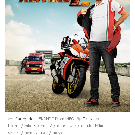
Categories :
ENJINDOTcom INFO
Tags :
aksi
bikers
bikers kental 2
dato' awie
datuk afdllin
shauki
helmi yousof
movie