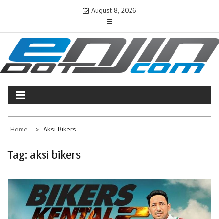
Skip
August 8, 2026
to
content
ENJINDOTCOM
Perjalanan Dunia Permotoran
Home
Aksi Bikers
Tag:
aksi bikers