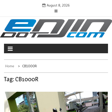
Skip
August 8, 2026
to
content
ENJINDOTCOM
Perjalanan Dunia Permotoran
Home
CB1000R
Tag:
CB1000R