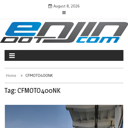
Skip
August 8, 2026
to
content
ENJINDOTCOM
Perjalanan Dunia Permotoran
Home
CFMOTO400NK
Tag:
CFMOTO400NK