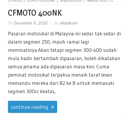
CFmoto
CFMOTO400NK
enjindotcom
NAKED 400 CC
CFMOTO 400NK
On
December 6, 2020
By
afiztakumi
Pasaran motosikal di Malaysia ini sedar tak sedar di
dalam segmen 250, masih ramai lagi
meminatinya.Akan tetapi segmen 300-400 sudah
mula hadir bertambah dipasaran, boleh dikatakan
semua jenama ada dipasaran masa kini. Cuma
peminat motosikal terpaksa menaik taraf lesen
memandu mereka dari B2 ke B untuk memasuki
segmen 300cc keatas,
continue reading