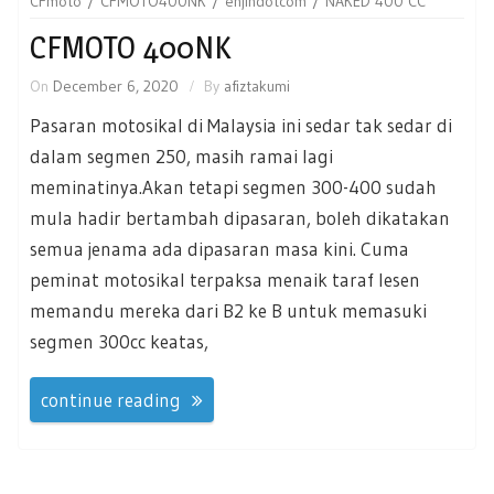
CFmoto
CFMOTO400NK
enjindotcom
NAKED 400 CC
CFMOTO 400NK
On
December 6, 2020
By
afiztakumi
Pasaran motosikal di Malaysia ini sedar tak sedar di
dalam segmen 250, masih ramai lagi
meminatinya.Akan tetapi segmen 300-400 sudah
mula hadir bertambah dipasaran, boleh dikatakan
semua jenama ada dipasaran masa kini. Cuma
peminat motosikal terpaksa menaik taraf lesen
memandu mereka dari B2 ke B untuk memasuki
segmen 300cc keatas,
continue reading