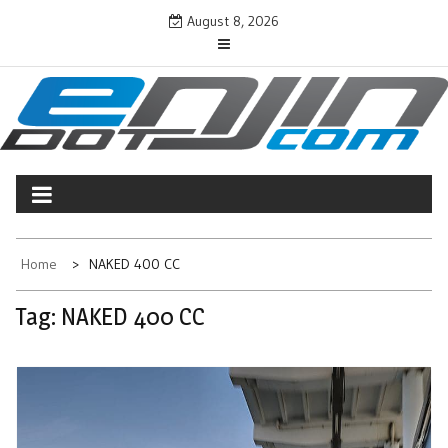
Skip
August 8, 2026
to
content
ENJINDOTCOM
Perjalanan Dunia Permotoran
Home
NAKED 400 CC
Tag:
NAKED 400 CC