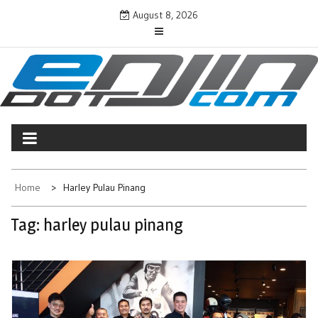
Skip
August 8, 2026
to
content
ENJINDOTCOM
Perjalanan Dunia Permotoran
Home
Harley Pulau Pinang
Tag:
harley pulau pinang