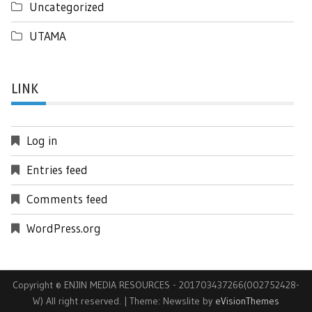
Uncategorized
UTAMA
LINK
Log in
Entries feed
Comments feed
WordPress.org
Copyright © ENJIN MEDIA RESOURCES - 201703437266(002752428-
W) All right reserved.
|
Theme: Newslite by
eVisionThemes