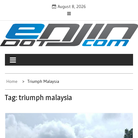
Skip
August 8, 2026
to
content
ENJINDOTCOM
Perjalanan Dunia Permotoran
Home
Triumph Malaysia
Tag:
triumph malaysia